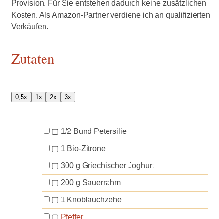
Provision. Für Sie entstehen dadurch keine zusätzlichen
Kosten. Als Amazon-Partner verdiene ich an qualifizierten
Verkäufen.
Zutaten
0,5x
1x
2x
3x
▢
1/2
Bund
Petersilie
▢
1
Bio-Zitrone
▢
300
g
Griechischer Joghurt
▢
200
g
Sauerrahm
▢
1
Knoblauchzehe
▢
Pfeffer