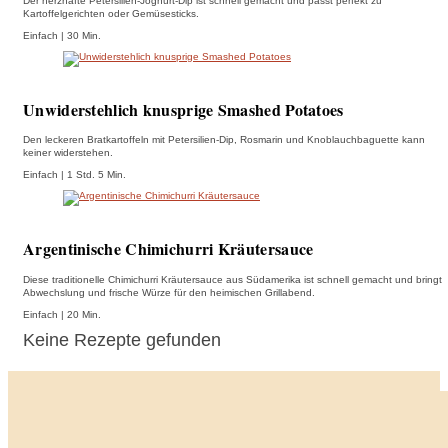
Der herzhafte Petersilien-Joghurt-Dip ist schnell gemacht und passt perfekt zu
Kartoffelgerichten oder Gemüsesticks.
Einfach | 30 Min.
Unwiderstehlich knusprige Smashed Potatoes
Den leckeren Bratkartoffeln mit Petersilien-Dip, Rosmarin und Knoblauchbaguette kann
keiner widerstehen.
Einfach | 1 Std. 5 Min.
Argentinische Chimichurri Kräutersauce
Diese traditionelle Chimichurri Kräutersauce aus Südamerika ist schnell gemacht und bringt
Abwechslung und frische Würze für den heimischen Grillabend.
Einfach | 20 Min.
Keine Rezepte gefunden