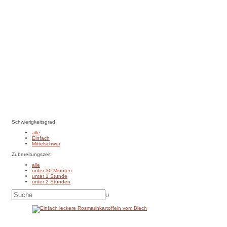
Zum Rezept
Schwierigkeitsgrad
alle
Einfach
Mittelschwer
Zubereitungszeit
alle
unter 30 Minuten
unter 1 Stunde
unter 2 Stunden
U