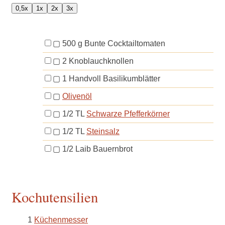
0,5x
1x
2x
3x
▢
500
g
Bunte Cocktailtomaten
▢
2
Knoblauchknollen
▢
1
Handvoll
Basilikumblätter
▢
Olivenöl
▢
1/2
TL
Schwarze Pfefferkörner
▢
1/2
TL
Steinsalz
▢
1/2
Laib
Bauernbrot
Kochutensilien
1
Küchenmesser