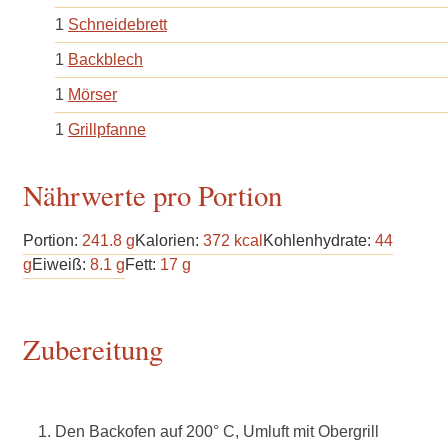
1
Schneidebrett
1
Backblech
1
Mörser
1
Grillpfanne
Nährwerte pro Portion
Portion:
241.8
g
Kalorien:
372
kcal
Kohlenhydrate:
44
g
Eiweiß:
8.1
g
Fett:
17
g
Zubereitung
Den Backofen auf 200° C, Umluft mit Obergrill