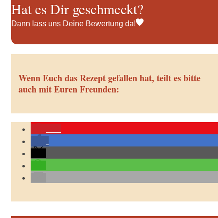
Hat es Dir geschmeckt?
Dann lass uns
Deine Bewertung da
!
Wenn Euch das Rezept gefallen hat, teilt es bitte
auch mit Euren Freunden:
60