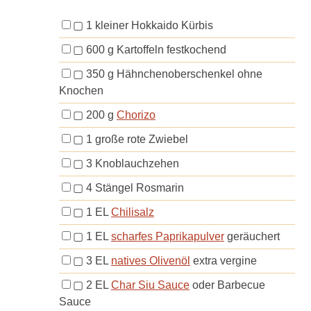
▢
1
kleiner Hokkaido Kürbis
▢
600
g
Kartoffeln
festkochend
▢
350
g
Hähnchenoberschenkel
ohne
Knochen
▢
200
g
Chorizo
▢
1
große rote Zwiebel
▢
3
Knoblauchzehen
▢
4
Stängel
Rosmarin
▢
1
EL
Chilisalz
▢
1
EL
scharfes Paprikapulver
geräuchert
▢
3
EL
natives Olivenöl
extra vergine
▢
2
EL
Char Siu Sauce
oder Barbecue
Sauce