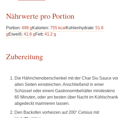
Nährwerte pro Portion
Portion:
498
g
Kalorien:
755
kcal
Kohlenhydrate:
51.6
g
Eiweiß:
41.6
g
Fett:
41.2
g
Zubereitung
Die Hähnchenoberschenkel mit der Char Siu Sauce vo
allen Seiten einstreichen. Anschließend in einer
Schüssel oder einem Gastronormbehälter mindestens
60 Minuten, oder am besten über Nacht im Kühlschrank
abgedeckt marinieren lassen.
Den Backofen vorheizen auf 200° Celsius mit