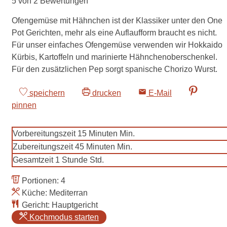
5
von
2
Bewertungen
Ofengemüse mit Hähnchen ist der Klassiker unter den One
Pot Gerichten, mehr als eine Auflaufform braucht es nicht.
Für unser einfaches Ofengemüse verwenden wir Hokkaido
Kürbis, Kartoffeln und marinierte Hähnchenoberschenkel.
Für den zusätzlichen Pep sorgt spanische Chorizo Wurst.
speichern
drucken
E-Mail
pinnen
Vorbereitungszeit
15
Minuten
Min.
Zubereitungszeit
45
Minuten
Min.
Gesamtzeit
1
Stunde
Std.
Portionen:
4
Küche:
Mediterran
Gericht:
Hauptgericht
Kochmodus starten