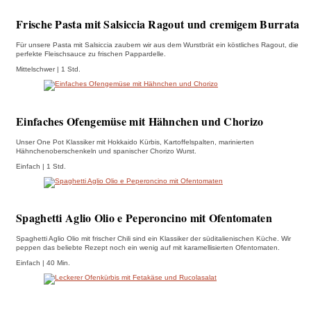
Frische Pasta mit Salsiccia Ragout und cremigem Burrata
Für unsere Pasta mit Salsiccia zaubern wir aus dem Wurstbrät ein köstliches Ragout, die
perfekte Fleischsauce zu frischen Pappardelle.
Mittelschwer | 1 Std.
Einfaches Ofengemüse mit Hähnchen und Chorizo
Unser One Pot Klassiker mit Hokkaido Kürbis, Kartoffelspalten, marinierten
Hähnchenoberschenkeln und spanischer Chorizo Wurst.
Einfach | 1 Std.
Spaghetti Aglio Olio e Peperoncino mit Ofentomaten
Spaghetti Aglio Olio mit frischer Chili sind ein Klassiker der süditalienischen Küche. Wir
peppen das beliebte Rezept noch ein wenig auf mit karamellisierten Ofentomaten.
Einfach | 40 Min.