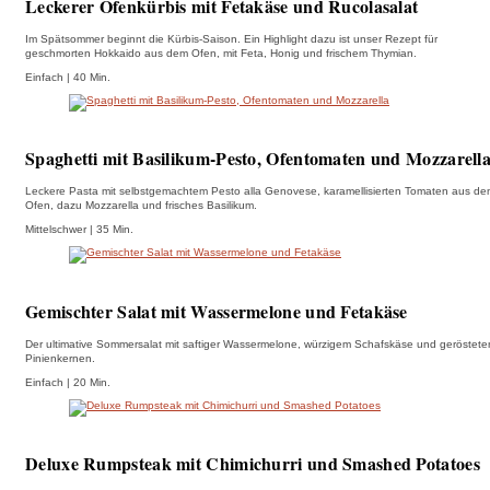
Leckerer Ofenkürbis mit Fetakäse und Rucolasalat
Im Spätsommer beginnt die Kürbis-Saison. Ein Highlight dazu ist unser Rezept für
geschmorten Hokkaido aus dem Ofen, mit Feta, Honig und frischem Thymian.
Einfach | 40 Min.
Spaghetti mit Basilikum-Pesto, Ofentomaten und Mozzarell
Leckere Pasta mit selbstgemachtem Pesto alla Genovese, karamellisierten Tomaten aus d
Ofen, dazu Mozzarella und frisches Basilikum.
Mittelschwer | 35 Min.
Gemischter Salat mit Wassermelone und Fetakäse
Der ultimative Sommersalat mit saftiger Wassermelone, würzigem Schafskäse und geröstete
Pinienkernen.
Einfach | 20 Min.
Deluxe Rumpsteak mit Chimichurri und Smashed Potatoes