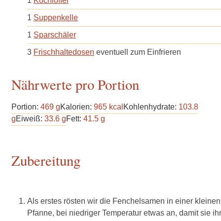
1
Kochlöffel
1
Suppenkelle
1
Sparschäler
3
Frischhaltedosen
eventuell zum Einfrieren
Nährwerte pro Portion
Portion:
469
g
Kalorien:
965
kcal
Kohlenhydrate:
103.8
g
Eiweiß:
33.6
g
Fett:
41.5
g
Zubereitung
Als erstes rösten wir die Fenchelsamen in einer kleinen
Pfanne, bei niedriger Temperatur etwas an, damit sie ih