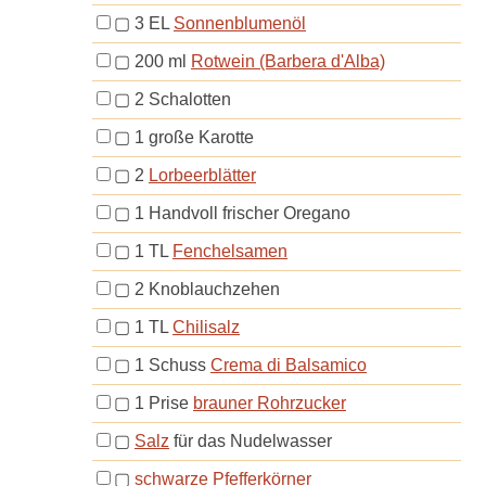
▢
3
EL
Sonnenblumenöl
▢
200
ml
Rotwein (Barbera d'Alba)
▢
2
Schalotten
▢
1
große
Karotte
▢
2
Lorbeerblätter
▢
1
Handvoll
frischer Oregano
▢
1
TL
Fenchelsamen
▢
2
Knoblauchzehen
▢
1
TL
Chilisalz
▢
1
Schuss
Crema di Balsamico
▢
1
Prise
brauner Rohrzucker
▢
Salz
für das Nudelwasser
▢
schwarze Pfefferkörner