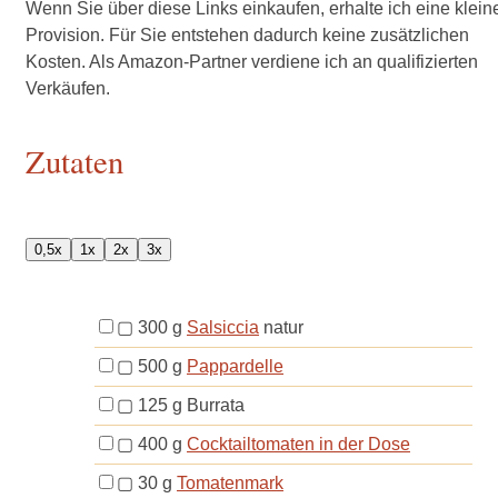
Wenn Sie über diese Links einkaufen, erhalte ich eine klein
Provision. Für Sie entstehen dadurch keine zusätzlichen
Kosten. Als Amazon-Partner verdiene ich an qualifizierten
Verkäufen.
Zutaten
0,5x
1x
2x
3x
▢
300
g
Salsiccia
natur
▢
500
g
Pappardelle
▢
125
g
Burrata
▢
400
g
Cocktailtomaten in der Dose
▢
30
g
Tomatenmark