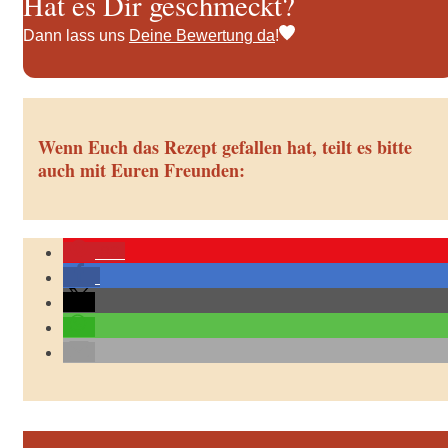
Hat es Dir geschmeckt?
Dann lass uns
Deine Bewertung da
!
Wenn Euch das Rezept gefallen hat, teilt es bitte
auch mit Euren Freunden:
86