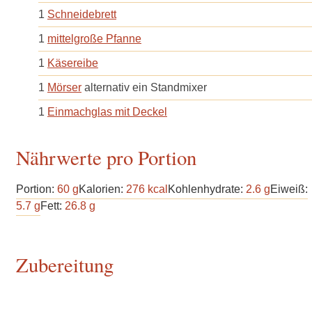
1
Schneidebrett
1
mittelgroße Pfanne
1
Käsereibe
1
Mörser
alternativ ein Standmixer
1
Einmachglas mit Deckel
Nährwerte pro Portion
Portion:
60
g
Kalorien:
276
kcal
Kohlenhydrate:
2.6
g
Eiweiß:
5.7
g
Fett:
26.8
g
Zubereitung