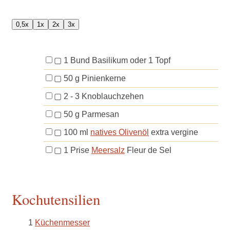
0,5x
1x
2x
3x
▢
1
Bund
Basilikum
oder 1 Topf
▢
50
g
Pinienkerne
▢
2 - 3
Knoblauchzehen
▢
50
g
Parmesan
▢
100
ml
natives Olivenöl
extra vergine
▢
1
Prise
Meersalz
Fleur de Sel
Kochutensilien
1
Küchenmesser