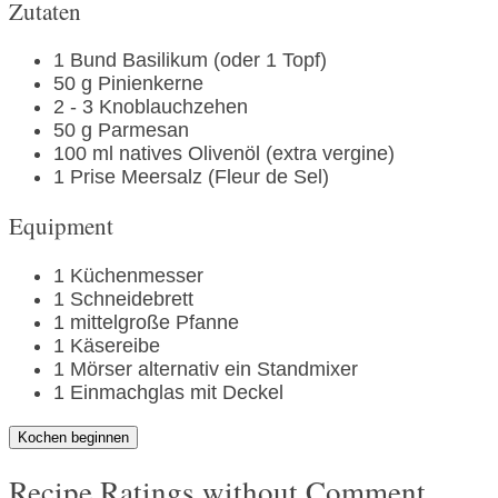
Zutaten
1
Bund
Basilikum
(oder 1 Topf)
50
g
Pinienkerne
2 - 3
Knoblauchzehen
50
g
Parmesan
100
ml
natives Olivenöl
(extra vergine)
1
Prise
Meersalz
(Fleur de Sel)
Equipment
1
Küchenmesser
1
Schneidebrett
1
mittelgroße Pfanne
1
Käsereibe
1
Mörser
alternativ ein Standmixer
1
Einmachglas mit Deckel
Kochen beginnen
Recipe Ratings without Comment