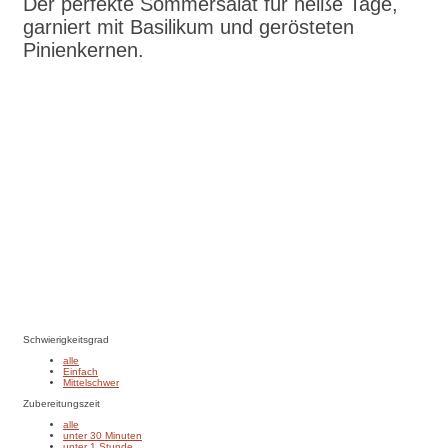
Der perfekte Sommersalat für heiße Tage,
garniert mit Basilikum und gerösteten
Pinienkernen.
Zum Rezept
Schwierigkeitsgrad
alle
Einfach
Mittelschwer
Zubereitungszeit
alle
unter 30 Minuten
unter 1 Stunde