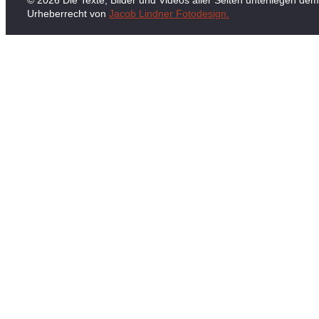
© 2026 Die Texte, Bilder und Videos aller Seiten unterliegen dem
Urheberrecht von
Jacob Lindner Fotodesign.